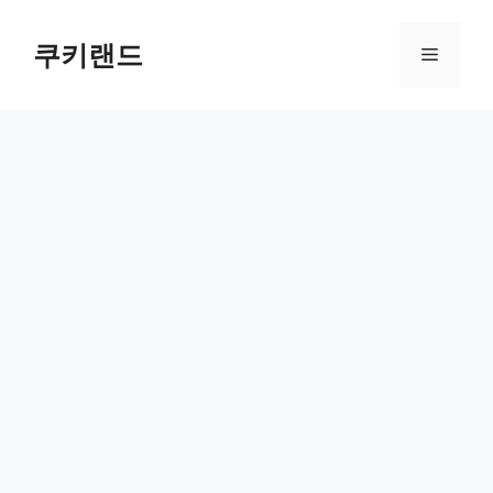
컨
텐
쿠키랜드
메
츠
로
뉴
건
너
뛰
기