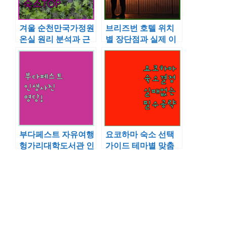
겨울 순천만국가정원
브리즈번 호텔 위치
온실 원리 분석과 근
별 장단점과 실제 이
처 가성비 숙소 추천
용 후기 사진 정리
리스트
부다페스트 자유여행
요코하마 숙소 선택
헝가리대학도서관 인
가이드 테마별 맞춤
생 사진 명당과 마가
추천 포인트와 내부
렛 섬 근처 숙소 분석
사진