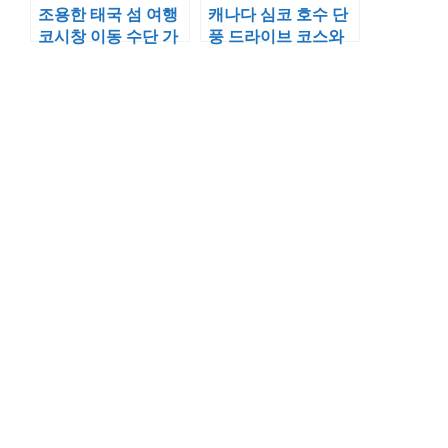
조용한 태국 섬 여행
캐나다 심코 호수 단
코시창 이동 수단 가
풍 드라이브 코스와
이드와 가성비 좋은
서울 가성비 숙소 추
시라차 호텔 정보
천 리스트