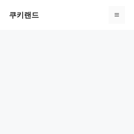
컨
텐
쿠키랜드
메
츠
로
뉴
건
너
뛰
기