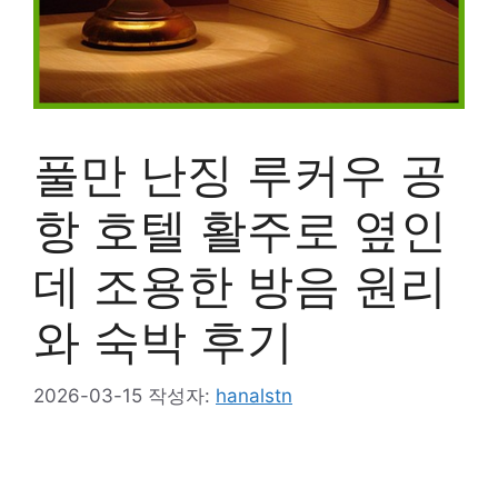
풀만 난징 루커우 공
항 호텔 활주로 옆인
데 조용한 방음 원리
와 숙박 후기
2026-03-15
작성자:
hanalstn