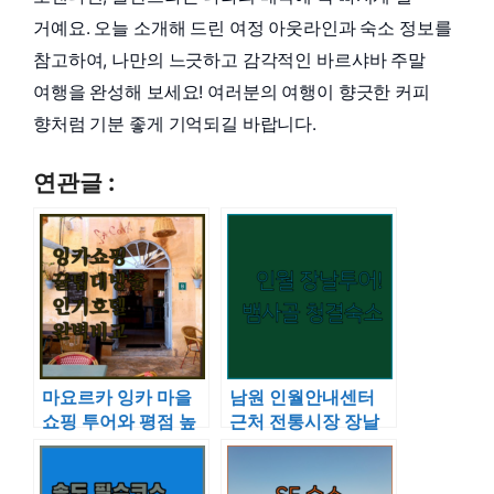
거예요. 오늘 소개해 드린 여정 아웃라인과 숙소 정보를
참고하여, 나만의 느긋하고 감각적인 바르샤바 주말
여행을 완성해 보세요! 여러분의 여행이 향긋한 커피
향처럼 기분 좋게 기억되길 바랍니다.
연관글 :
마요르카 잉카 마을
남원 인월안내센터
쇼핑 투어와 평점 높
근처 전통시장 장날
은 인기 호텔 4곳 비
투어와 지리산 뱀사
교 분석
골 청결한 숙소 리스
트