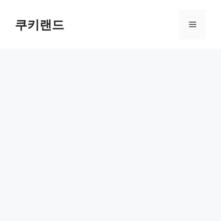
컨
텐
쿠키랜드
메
츠
로
뉴
건
너
뛰
기