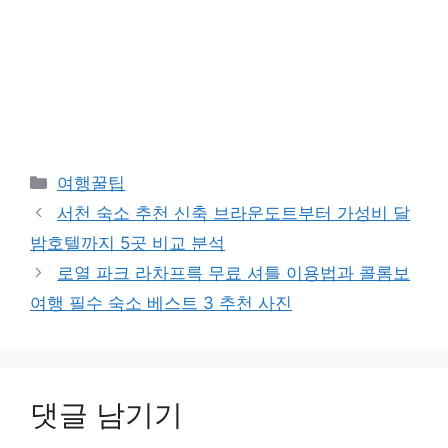
카
여행꿀팁
테
서천 숙소 추천 신축 브라운도트부터 가성비 달
고
밤호텔까지 5곳 비교 분석
리
로열 파크 라차프륵 무료 셔틀 이용법과 콜롬보
여행 필수 숙소 베스트 3 추천 사진
댓글 남기기