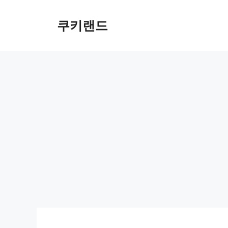
컨
텐
쿠키랜드
츠
로
건
너
뛰
기