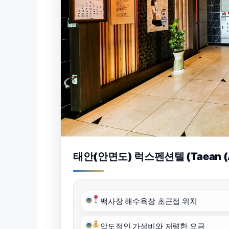
태안(안면도) 럭스펜션텔 (Taean (An
백사장 해수욕장 초근접 위치
압도적인 가성비와 저렴한 요금