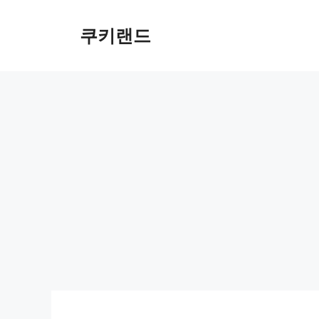
컨
텐
쿠키랜드
츠
로
건
너
뛰
기