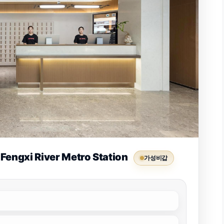
Fengxi River Metro Station
가성비갑