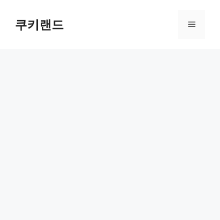
컨
텐
쿠키랜드
메
츠
로
뉴
건
너
뛰
기