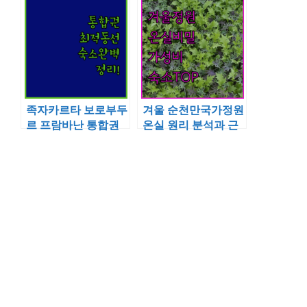
비교 분석
진주 구매 방법 THB
엘 시드 분석
족자카르타 보로부두
겨울 순천만국가정원
르 프람바난 통합권
온실 원리 분석과 근
가성비 동선과 공항
처 가성비 숙소 추천
근처 시내 중심 숙소
리스트
분석