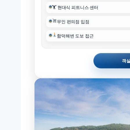
🏋️ 현대식 피트니스 센터
무인 편의점 입점
함덕해변 도보 접근
객실