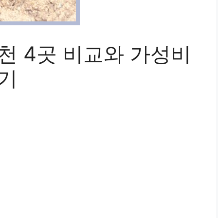
천 4곳 비교와 가성비
후기