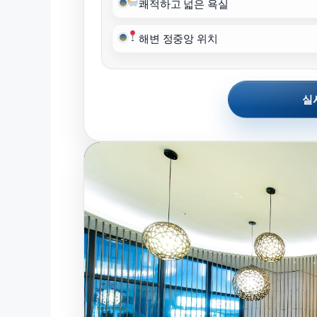
쾌적하고 넓은 욕실
해변 정중앙 위치
실