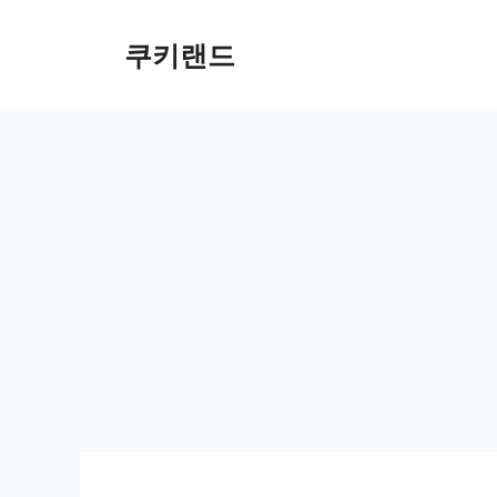
컨
텐
쿠키랜드
츠
로
건
너
뛰
기