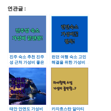
연관글 :
진주 숙소 추천 진주
런던 여행 숙소 고민
성 근처 가성비 좋은
해결을 위한 가성비
호텔 4곳 위치와 이
호텔 위치와 시설 정
용 후기 정리
보
태안 안면도 가성비
카자흐스탄 알마티