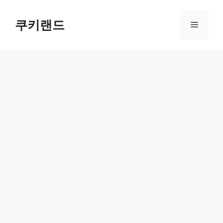
컨
텐
쿠키랜드
메
츠
로
뉴
건
너
뛰
기