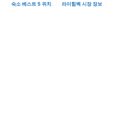
숙소 베스트 5 위치
라이힘벡 시장 장보
와 객실 사진 상세 분
기 좋은 가성비 숙소
석
위치와 쇼핑 코스