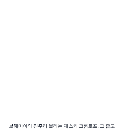
보헤미아의 진주라 불리는 체스키 크룸로프, 그 좁고