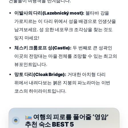
건물들이 여행객을 반겨줍니다.
이발사의 다리(Lazebnický most):
블타바 강을
가로지르는 이 다리 위에서 성을 배경으로 인생샷을
남겨보세요. 성 요한 네포무크 조각상을 찾는 것도
잊지 마세요!
체스키 크룸로프 성(Castle):
두 번째로 큰 성곽인
이곳의 전망대는 마을 전체를 조망할 수 있는 최고의
뷰포인트입니다.
망토 다리(Cloak Bridge):
거대한 아치형 다리
위에서 내려다보는 붉은 지붕의 파노라마는 이번
코스의 하이라이트입니다.
여행의 피로를 풀어줄 ‘영암’
추천 숙소 BEST 5