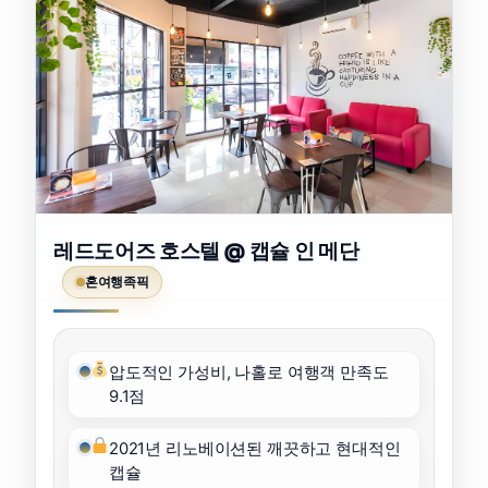
레드도어즈 호스텔 @ 캡슐 인 메단
혼여행족픽
압도적인 가성비, 나홀로 여행객 만족도
9.1점
2021년 리노베이션된 깨끗하고 현대적인
캡슐