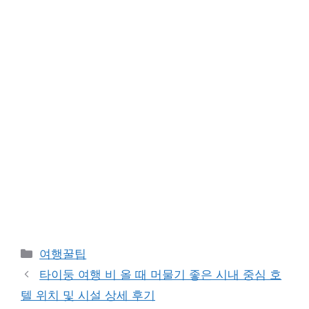
카
여행꿀팁
테
타이둥 여행 비 올 때 머물기 좋은 시내 중심 호
고
텔 위치 및 시설 상세 후기
리