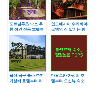
포르날루츠 숙소 추
인도네시아 수라바야
천 성인 전용 호텔부
굽엥역 짐 맡기는 방
터 가족용 럭셔리 빌
법과 도보 이동 가능
라까지 완벽 정리
한 호텔 추천
울산 남구 숙소 추천
마요르카 가성비 호
가성비 호텔부터 리
텔부터 오션뷰 숙소
모델링 숙소까지 5곳
까지 평점 높은 5곳
비교 분석
정보