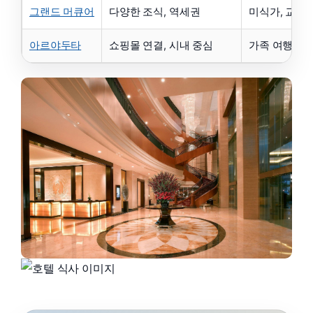
그랜드 머큐어
다양한 조식, 역세권
미식가, 교통
아르야두타
쇼핑몰 연결, 시내 중심
가족 여행, 