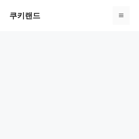
컨
텐
쿠키랜드
메
츠
로
뉴
건
너
뛰
기