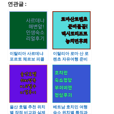
연관글 :
이탈리아 사르데냐
이탈리아 로마 산 로
포르토 체르보 피콜
렌초 자유여행 준비
로 페베로 해변 바로
물과 멕시코 해변 리
앞 숙소 추천 및 실제
조트 숙박 정보
투숙객 후기
울산 호텔 추천 위치
베트남 호치민 여행
별 장점 비교와 실제
숙소 위치별 특징과