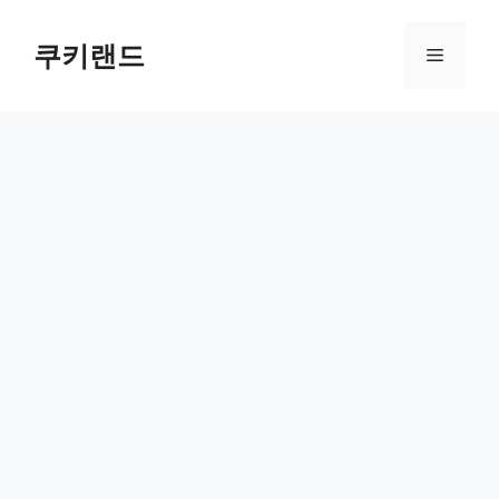
컨
텐
쿠키랜드
메
츠
로
뉴
건
너
뛰
기