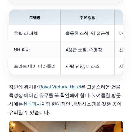
호텔명
주요 장점
호텔 라 파체
훌륭한 조식, 역 접근성
배낭 
NH 피사
4성급 품질, 수영장
신혼부
프라토 데이 미라콜리
사탑 전망, 테라스
사진 
강변에 위치한
Royal Victoria Hotel
은 고풍스러운 건물
특성상 에어컨 유무를 꼭 확인해야 합니다. 여름철 방문
시에는
NH 피사
처럼 현대적인 냉방 시스템을 갖춘 곳이
유리할 수 있습니다.