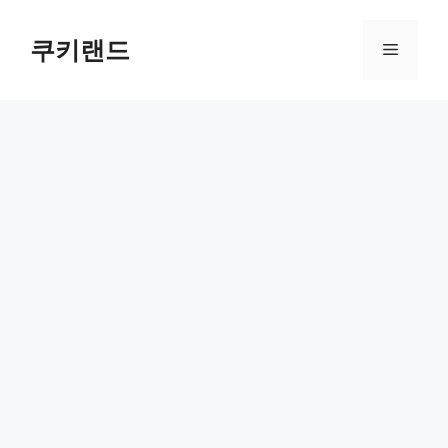
컨
텐
쿠키랜드
메
츠
로
뉴
건
너
뛰
기