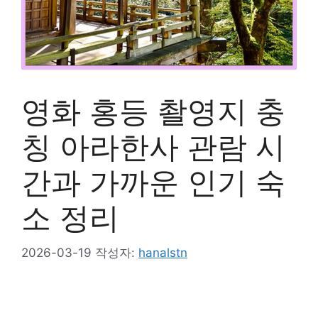
영화 홍등 촬영지 충
칭 아라한사 관람 시
간과 가까운 인기 숙
소 정리
2026-03-19
작성자:
hanalstn