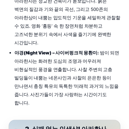
아라한사는 정교한 건축미가 돋보입니다. 붉은
벽면의 질감과 기와 끝의 곡선, 그리고 500존의
아라한상이 내뿜는 압도적인 기운을 세밀하게 관찰할
수 있죠. 영화 ‘홍등’ 속 한 장면처럼 차분하고
고즈넉한 분위기 속에서 사색을 즐기기에 완벽한
시간입니다.
야경(Night View) – 사이버펑크적 몽환미:
밤이 되면
아라한사는 화려한 도심의 조명과 어우러져
비현실적인 풍경을 연출합니다. 사찰 주변의 고층
빌딩들이 내뿜는 네온사인과 사찰의 은은한 등이
만나면서 충칭 특유의 독특한 ‘미래적 과거’의 느낌을
줍니다. 사진가들이 가장 사랑하는 시간이기도
합니다.
2. 실패 없는 인생샷! 아라한사