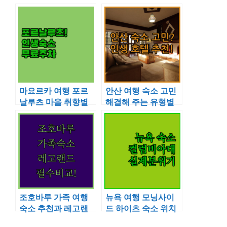
마요르카 여행 포르
안산 여행 숙소 고민
날루츠 마을 취향별
해결해 주는 유형별
맞춤 숙소 추천과 무
호텔 추천과 사진
료 주차 안내
조호바루 가족 여행
뉴욕 여행 모닝사이
숙소 추천과 레고랜
드 하이츠 숙소 위치
드 인근 호텔 시설 비
추천과 컬럼비아 대