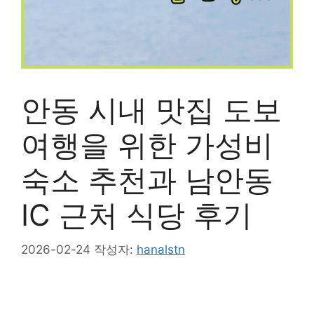
안동 시내 맛집 도보
여행을 위한 가성비
숙소 추천과 남안동
IC 근처 식당 후기
2026-02-24
작성자:
hanalstn