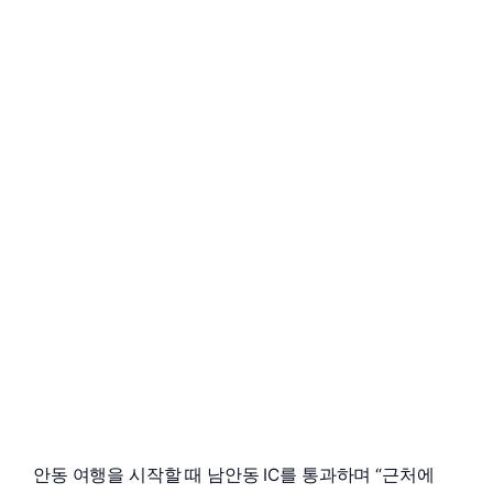
안동 여행을 시작할 때 남안동 IC를 통과하며 “근처에