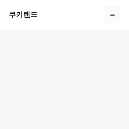
컨
텐
쿠키랜드
메
츠
로
뉴
건
너
뛰
기