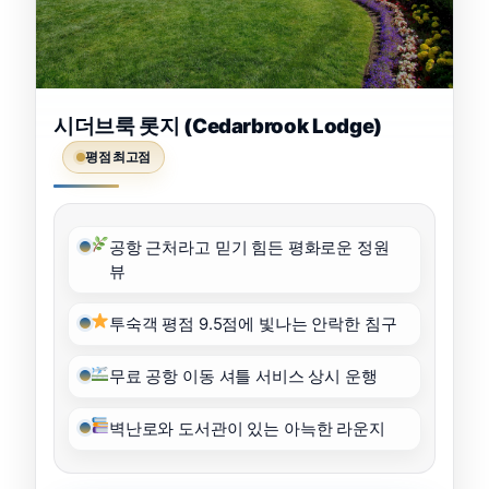
시더브룩 롯지 (Cedarbrook Lodge)
평점 최고점
공항 근처라고 믿기 힘든 평화로운 정원
뷰
투숙객 평점 9.5점에 빛나는 안락한 침구
무료 공항 이동 셔틀 서비스 상시 운행
벽난로와 도서관이 있는 아늑한 라운지