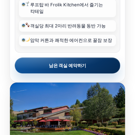
루프탑 바 Frolik Kitchen에서 즐기는
칵테일
객실당 최대 2마리 반려동물 동반 가능
암막 커튼과 쾌적한 에어컨으로 꿀잠 보장
남은 객실 예약하기