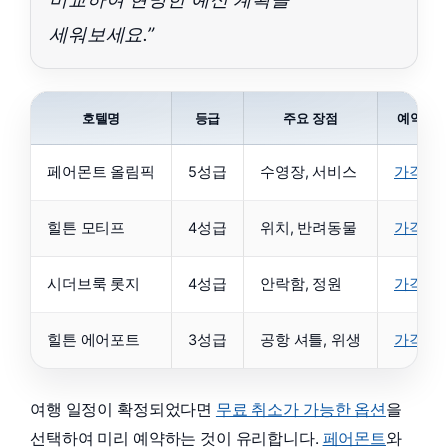
세워보세요.”
호텔명
등급
주요 장점
예약 링
페어몬트 올림픽
5성급
수영장, 서비스
가격보
힐튼 모티프
4성급
위치, 반려동물
가격보
시더브룩 롯지
4성급
안락함, 정원
가격보
힐튼 에어포트
3성급
공항 셔틀, 위생
가격보
여행 일정이 확정되었다면
무료 취소가 가능한 옵션
을
선택하여 미리 예약하는 것이 유리합니다.
페어몬트
와