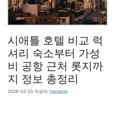
시애틀 호텔 비교 럭
셔리 숙소부터 가성
비 공항 근처 롯지까
지 정보 총정리
2026-02-23
작성자:
hanalstn