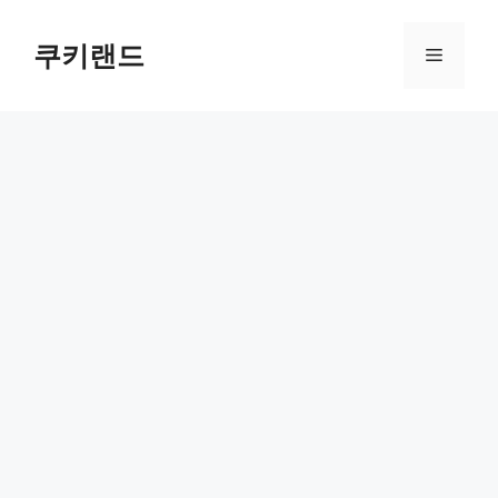
컨
텐
쿠키랜드
메
츠
로
뉴
건
너
뛰
기