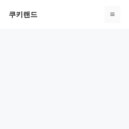
컨
텐
쿠키랜드
메
츠
로
뉴
건
너
뛰
기