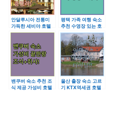
안달루시아 전통미
평택 가족 여행 숙소
가득한 세비야 호텔
추천 수영장 있는 호
시몬 및 가성비 호스
텔과 취사 가능한 레
텔 예약 가이드
지던스 분석
밴쿠버 숙소 추천 조
울산 출장 숙소 고르
식 제공 가성비 호텔
기 KTX역세권 호텔
과 취사 가능한 가족
과 시외버스터미널
숙소 정리
인근 숙소 상세 분석