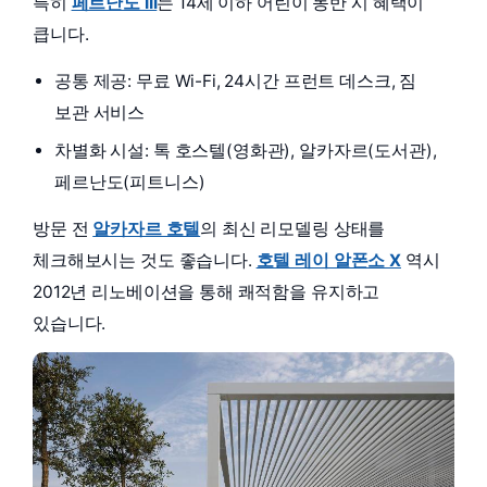
특히
페르난도 III
는 14세 이하 어린이 동반 시 혜택이
큽니다.
공통 제공: 무료 Wi-Fi, 24시간 프런트 데스크, 짐
보관 서비스
차별화 시설: 톡 호스텔(영화관), 알카자르(도서관),
페르난도(피트니스)
방문 전
알카자르 호텔
의 최신 리모델링 상태를
체크해보시는 것도 좋습니다.
호텔 레이 알폰소 X
역시
2012년 리노베이션을 통해 쾌적함을 유지하고
있습니다.