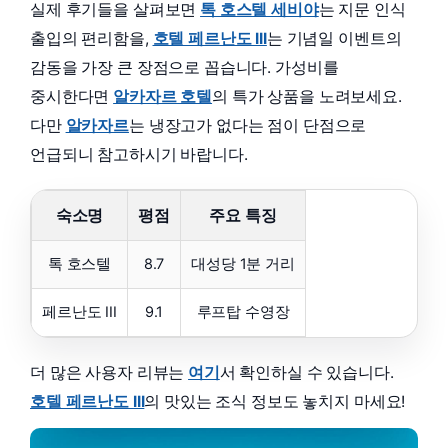
실제 후기들을 살펴보면
톡 호스텔 세비야
는 지문 인식
출입의 편리함을,
호텔 페르난도 III
는 기념일 이벤트의
감동을 가장 큰 장점으로 꼽습니다. 가성비를
중시한다면
알카자르 호텔
의 특가 상품을 노려보세요.
다만
알카자르
는 냉장고가 없다는 점이 단점으로
언급되니 참고하시기 바랍니다.
숙소명
평점
주요 특징
톡 호스텔
8.7
대성당 1분 거리
페르난도 III
9.1
루프탑 수영장
더 많은 사용자 리뷰는
여기
서 확인하실 수 있습니다.
호텔 페르난도 III
의 맛있는 조식 정보도 놓치지 마세요!