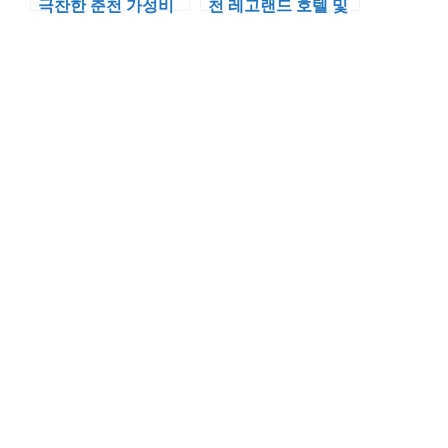
극찬한 춘천 가성비
천 레고랜드 호텔 및
숙소 베스트 5 위치
시설 깔끔한 신축 숙
장점 분석
소 상세 정보