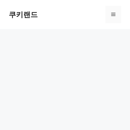
컨
텐
쿠키랜드
메
츠
로
뉴
건
너
뛰
기