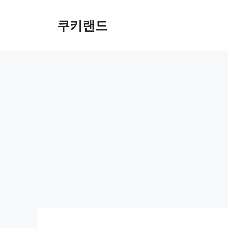
컨
텐
쿠키랜드
츠
로
건
너
뛰
기