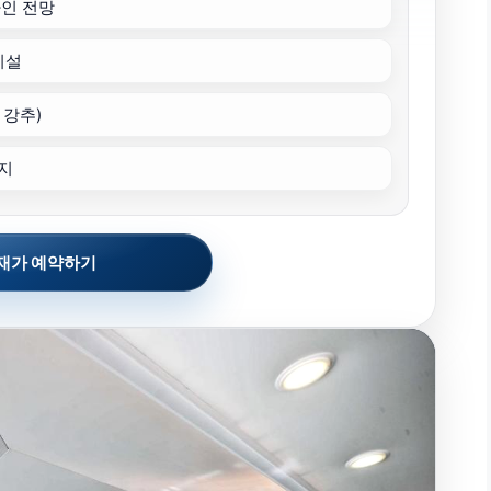
인 전망
시설
 강추)
지
재가 예약하기