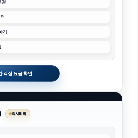
연결
최적
야경
월
 객실 요금 확인
)
럭셔리픽