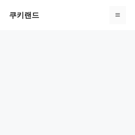
컨
텐
쿠키랜드
메
츠
로
뉴
건
너
뛰
기