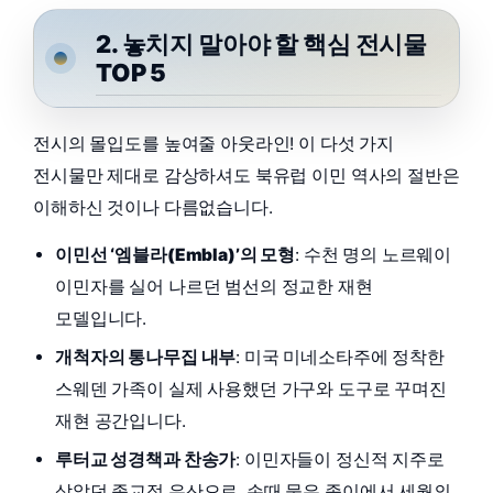
2. 놓치지 말아야 할 핵심 전시물
TOP 5
전시의 몰입도를 높여줄 아웃라인! 이 다섯 가지
전시물만 제대로 감상하셔도 북유럽 이민 역사의 절반은
이해하신 것이나 다름없습니다.
이민선 ‘엠블라(Embla)’의 모형
: 수천 명의 노르웨이
이민자를 실어 나르던 범선의 정교한 재현
모델입니다.
개척자의 통나무집 내부
: 미국 미네소타주에 정착한
스웨덴 가족이 실제 사용했던 가구와 도구로 꾸며진
재현 공간입니다.
루터교 성경책과 찬송가
: 이민자들이 정신적 지주로
삼았던 종교적 유산으로, 손때 묻은 종이에서 세월의