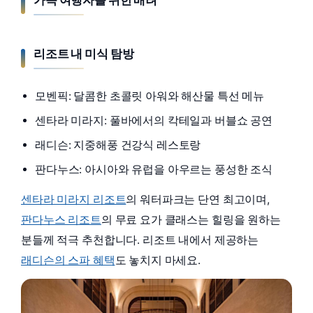
리조트 내 미식 탐방
모벤픽: 달콤한 초콜릿 아워와 해산물 특선 메뉴
센타라 미라지: 풀바에서의 칵테일과 버블쇼 공연
래디슨: 지중해풍 건강식 레스토랑
판다누스: 아시아와 유럽을 아우르는 풍성한 조식
센타라 미라지 리조트
의 워터파크는 단연 최고이며,
판다누스 리조트
의 무료 요가 클래스는 힐링을 원하는
분들께 적극 추천합니다. 리조트 내에서 제공하는
래디슨의 스파 혜택
도 놓치지 마세요.