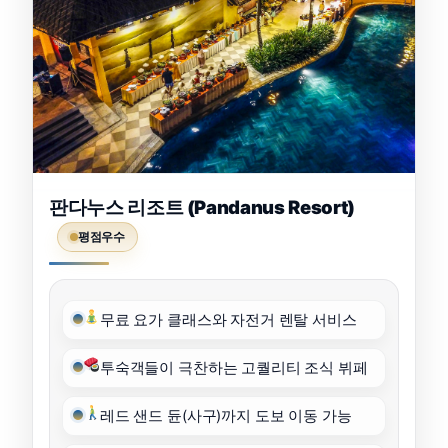
판다누스 리조트 (Pandanus Resort)
평점우수
무료 요가 클래스와 자전거 렌탈 서비스
투숙객들이 극찬하는 고퀄리티 조식 뷔페
레드 샌드 듄(사구)까지 도보 이동 가능