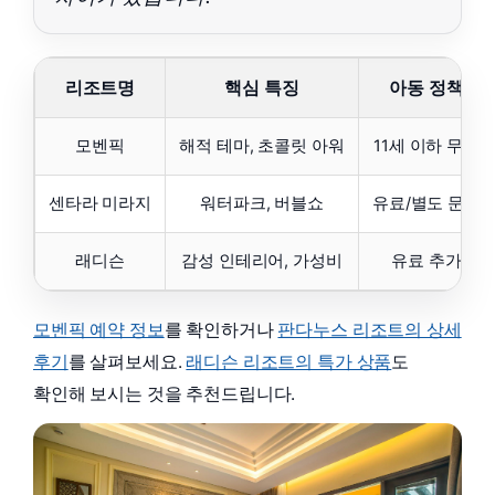
리조트명
핵심 특징
아동 정책
모벤픽
해적 테마, 초콜릿 아워
11세 이하 무료
센타라 미라지
워터파크, 버블쇼
유료/별도 문의
래디슨
감성 인테리어, 가성비
유료 추가
모벤픽 예약 정보
를 확인하거나
판다누스 리조트의 상세
후기
를 살펴보세요.
래디슨 리조트의 특가 상품
도
확인해 보시는 것을 추천드립니다.