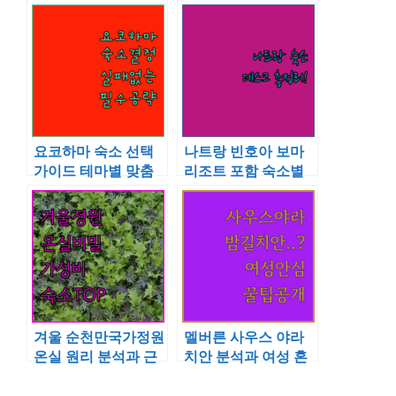
요코하마 숙소 선택
나트랑 빈호아 보마
가이드 테마별 맞춤
리조트 포함 숙소별
추천 포인트와 내부
책상 환경 및 실투숙
사진
후기
겨울 순천만국가정원
멜버른 사우스 야라
온실 원리 분석과 근
치안 분석과 여성 혼
처 가성비 숙소 추천
자 걷기 좋은 안심 야
리스트
간 산책로 정보