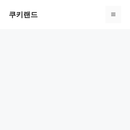
컨
텐
쿠키랜드
메
츠
로
뉴
건
너
뛰
기