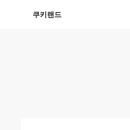
컨
텐
쿠키랜드
츠
로
건
너
뛰
기