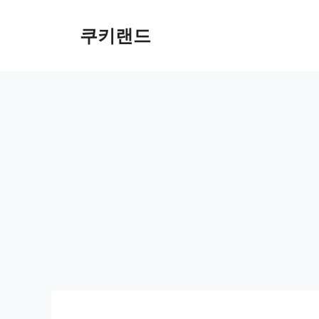
컨
텐
쿠키랜드
츠
로
건
너
뛰
기