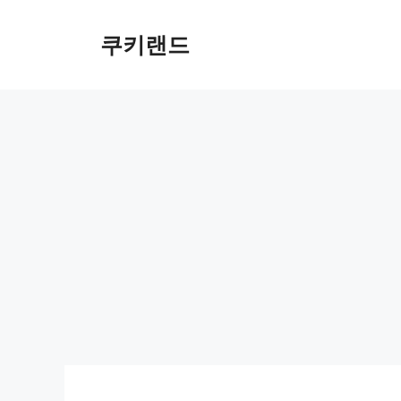
컨
텐
쿠키랜드
츠
로
건
너
뛰
기