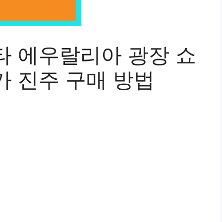
타 에우랄리아 광장 쇼
카 진주 구매 방법