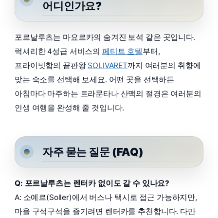
어디인가요?
포르날루츠는 마요르카의 숨겨진 보석 같은 곳입니다.
럭셔리한 4성급 서비스의
페티트 호텔
부터,
프라이빗함의 끝판왕
SOLIVARET
까지 여러분의 취향에
맞는 숙소를 선택해 보세요. 어떤 곳을 선택하든
아침마다 마주하는 트라문타나 산맥의 절경은 여러분의
인생 여행을 완성해 줄 것입니다.
자주 묻는 질문 (FAQ)
Q: 포르날루츠는 렌터카 없이도 갈 수 있나요?
A: 소예르(Soller)에서 버스나 택시로 접근 가능하지만,
마을 구석구석을 즐기려면 렌터카를 추천합니다. 다만