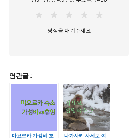
★
★
★
★
★
평점을 매겨주세요
연관글 :
마요르카 가성비 호
나가사키 사세보 여