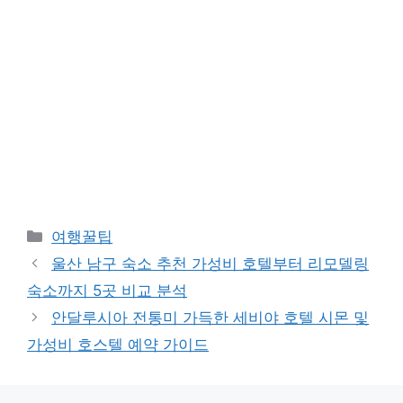
카
여행꿀팁
테
울산 남구 숙소 추천 가성비 호텔부터 리모델링
고
숙소까지 5곳 비교 분석
리
안달루시아 전통미 가득한 세비야 호텔 시몬 및
가성비 호스텔 예약 가이드