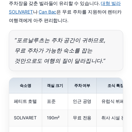
주차장을 갖춘 빌라들이 유리할 수 있습니다.
대형 빌라
SOLIVARET
나
Can Bac
은 무료 주차를 지원하여 렌터카
여행객에게 아주 편리합니다.
“포르날루츠는 주차 공간이 귀하므로,
무료 주차가 가능한 숙소를 잡는
것만으로도 여행의 질이 달라집니다.”
숙소명
객실 크기
주차 여부
조식 특징
페티트 호텔
표준
인근 공영
유럽식 뷔페
SOLIVARET
190m²
무료 전용
취사 시설 완비