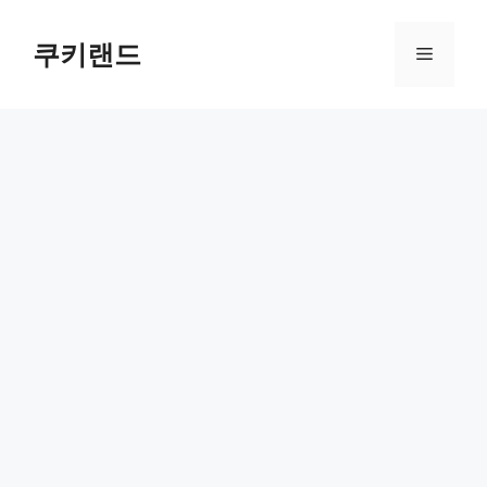
컨
텐
쿠키랜드
메
츠
로
뉴
건
너
뛰
기