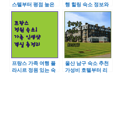
스텔부터 평점 높은
행 힐링 숙소 정보와
휴양지 호텔까지 정
호텔 안 온천 이용 에
보 정리
티켓 가이드
프랑스 가족 여행 플
울산 남구 숙소 추천
라시르 정원 있는 숙
가성비 호텔부터 리
소 추천 및 객실 시설
모델링 숙소까지 5곳
분석
비교 분석