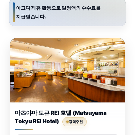
아고다 제휴 활동으로 일정액의 수수료를
지급받습니다.
마츠야마 토큐 REI 호텔 (Matsuyama
Tokyu REI Hotel)
강력추천