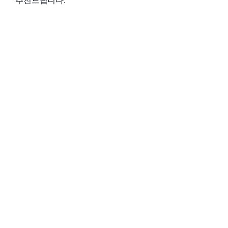
추천드립니다.