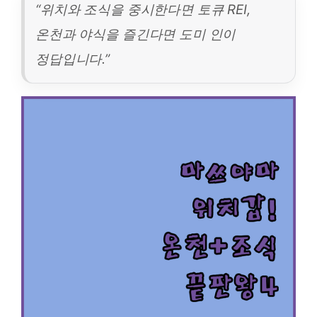
“위치와 조식을 중시한다면 토큐 REI,
온천과 야식을 즐긴다면 도미 인이
정답입니다.”