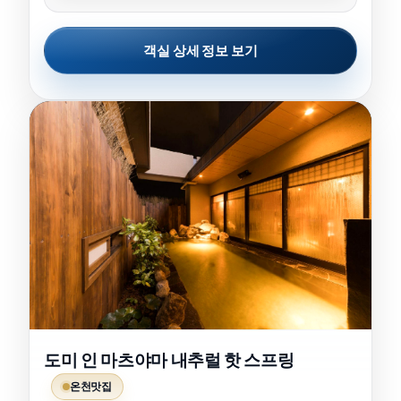
객실 상세 정보 보기
도미 인 마츠야마 내추럴 핫 스프링
온천맛집