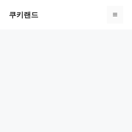
컨
텐
쿠키랜드
메
츠
로
뉴
건
너
뛰
기