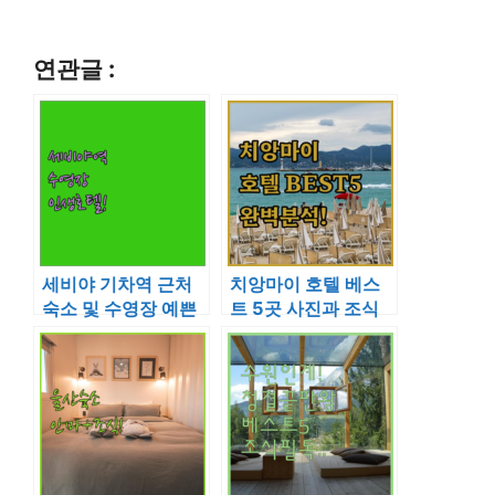
연관글 :
세비야 기차역 근처
치앙마이 호텔 베스
숙소 및 수영장 예쁜
트 5곳 사진과 조식
호텔 위치와 장점 완
수영장 시설 상세 분
벽 정리
석 후기