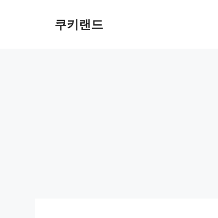
컨
텐
쿠키랜드
츠
로
건
너
뛰
기