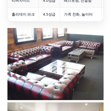
리버사이드
4.0성급
레스토랑, 친절함
가
홀리데이 파크
4.5성급
가족 친화, 놀이터
가