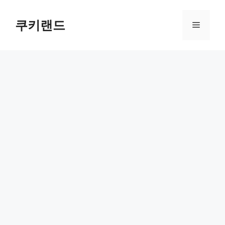
컨
텐
쿠키랜드
메
츠
로
뉴
건
너
뛰
기