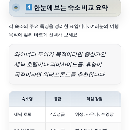
한눈에 보는 숙소 비교 요약
각 숙소의 주요 특징을 정리한 표입니다. 여러분의 여행
목적에 맞춰 빠르게 선택해 보세요.
와이너리 투어가 목적이라면 중심가인
세닉 호텔이나 리버사이드를, 휴양이
목적이라면 워터프론트를 추천합니다.
숙소명
등급
핵심 강점
예
세닉 호텔
4.5성급
위생, 사우나, 수영장
가