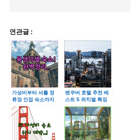
연관글 :
가성비부터 셔틀 정
밴쿠버 호텔 추천 베
류장 인접 숙소까지
스트 5 위치별 특징
몽생미셸 인근 베스
과 가성비 숙소 비교
트 숙소 총정리
분석