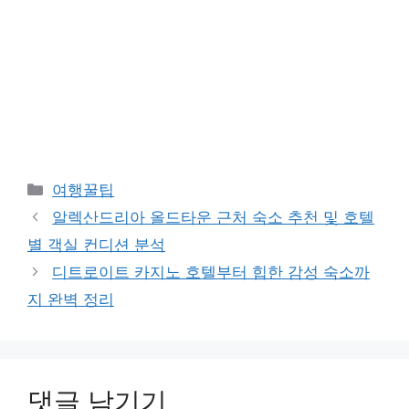
카
여행꿀팁
테
알렉산드리아 올드타운 근처 숙소 추천 및 호텔
고
별 객실 컨디션 분석
리
디트로이트 카지노 호텔부터 힙한 감성 숙소까
지 완벽 정리
댓글 남기기