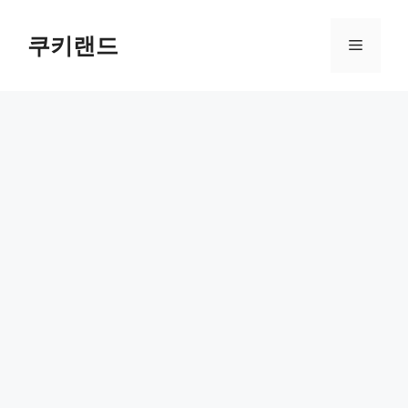
컨
텐
쿠키랜드
메
츠
로
뉴
건
너
뛰
기