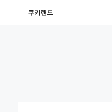
컨
텐
쿠키랜드
츠
로
건
너
뛰
기