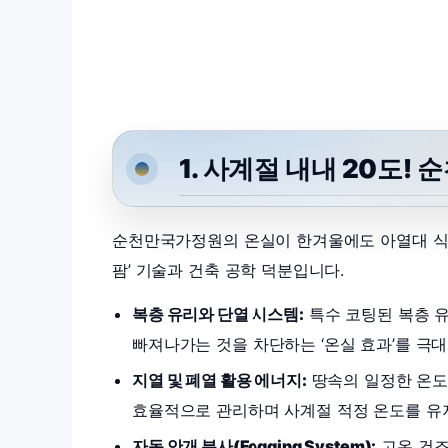
1. 사계절 내내 20도!
순천만국가정원의 온실이 한겨울에도 아열대 식물
팜’ 기술과 건축 공학 덕분입니다.
복층 유리와 단열 시스템:
특수 코팅된 복층 
빠져나가는 것을 차단하는 ‘온실 효과’를 극
지열 및 폐열 활용 에너지:
땅속의 일정한 온도
효율적으로 관리하며 사계절 적정 온도를 유
자동 안개 분사(Fogging System):
고온 건조