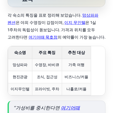
각 숙소의 특징을 표로 정리해 보았습니다.
망상파파
펜션
은 야외 수영장이 강점이며,
이지 무인텔
은 1실
1주차의 독립성이 돋보입니다. 가격과 위치를 모두
고려한다면
여기어때 묵호점
의 예약률이 가장 높습니다.
숙소명
주요 특징
추천 대상
망상파파
수영장, 바비큐
가족 여행
현진관광
조식, 접근성
비즈니스/커플
이지무인텔
프라이빗, 주차
나홀로/커플
“가성비를 중시한다면
여기어때