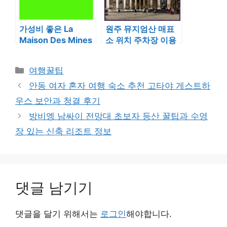
가성비 좋은 La
원주 뮤지엄산 매표
Maison Des Mines
소 위치 주차장 이용
호텔 객실 타입과 서
방법과 시내 가성비
비스 이용 가이드
숙소 정보
카
여행꿀팁
테
안동 여자 혼자 여행 숙소 추천 고타야 게스트하
고
우스 보안과 청결 후기
리
방비엥 남싸이 전망대 초보자 등산 꿀팁과 수영
장 있는 신축 리조트 정보
댓글 남기기
댓글을 달기 위해서는
로그인
해야합니다.