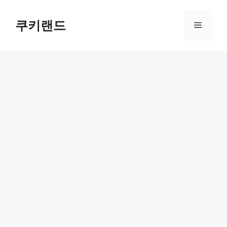
컨
텐
쿠키랜드
메
츠
로
뉴
건
너
뛰
기