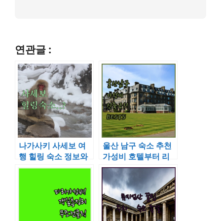
연관글 :
나가사키 사세보 여
울산 남구 숙소 추천
행 힐링 숙소 정보와
가성비 호텔부터 리
호텔 안 온천 이용 에
모델링 숙소까지 5곳
티켓 가이드
비교 분석