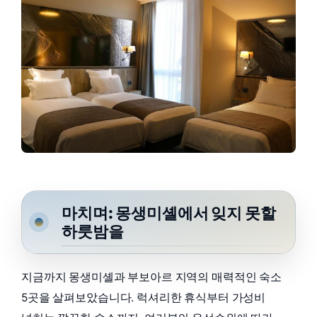
마치며: 몽생미셸에서 잊지 못할
하룻밤을
지금까지 몽생미셸과 부보아르 지역의 매력적인 숙소
5곳을 살펴보았습니다. 럭셔리한 휴식부터 가성비