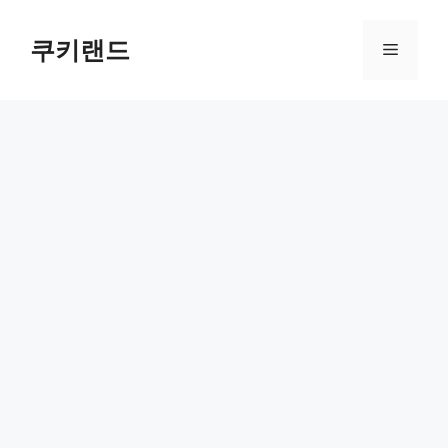
컨
텐
쿠키랜드
메
츠
로
뉴
건
너
뛰
기