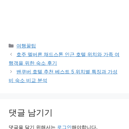
카
여행꿀팁
테
호주 멜버른 채드스톤 인근 호텔 위치와 가족 여
고
행객을 위한 숙소 후기
리
밴쿠버 호텔 추천 베스트 5 위치별 특징과 가성
비 숙소 비교 분석
댓글 남기기
댓글을 달기 위해서는
로그인
해야합니다.