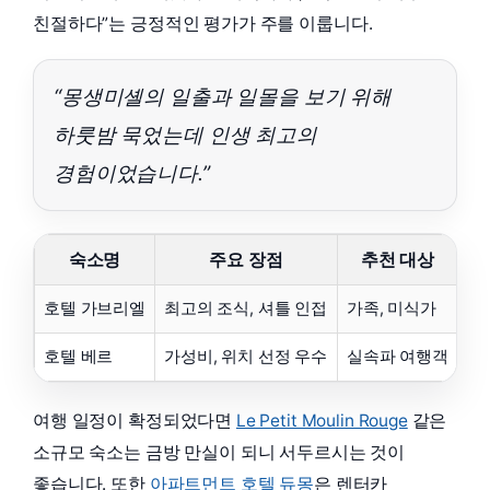
친절하다”는 긍정적인 평가가 주를 이룹니다.
“몽생미셸의 일출과 일몰을 보기 위해
하룻밤 묵었는데 인생 최고의
경험이었습니다.”
숙소명
주요 장점
추천 대상
호텔 가브리엘
최고의 조식, 셔틀 인접
가족, 미식가
호텔 베르
가성비, 위치 선정 우수
실속파 여행객
여행 일정이 확정되었다면
Le Petit Moulin Rouge
같은
소규모 숙소는 금방 만실이 되니 서두르시는 것이
좋습니다. 또한
아파트먼트 호텔 듀몽
은 렌터카