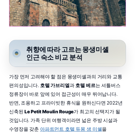
취향에 따라 고르는 몽생미셸
인근 숙소 비교 분석
가장 먼저 고려해야 할 점은 몽생미셸과의 거리와 교통
편의성입니다.
호텔 가브리엘
과
호텔 베르
는 셔틀버스
정류장이 바로 앞에 있어 접근성이 매우 뛰어납니다.
반면, 조용하고 프라이빗한 휴식을 원하신다면 2022년
신축된
Le Petit Moulin Rouge
가 최고의 선택지가 될
것입니다. 가족 단위 여행객이라면 넓은 주방 시설과
수영장을 갖춘
아파트먼트 호텔 듀몽 생 미쉘
을